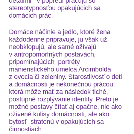
detailmi v popredí pracujú so
stereotypnosťou opakujúcich sa
domácich prác.
Domáce náčinie a jedlo, ktoré žena
každodenne pripravuje, ju však už
neobklopujú, ale samé ožívajú
v antropomorfných postavách,
pripomínajúcich portréty
manieristického umelca Arcimbolda
z ovocia či zeleniny. Starostlivosť o deti
a domácnosti je nekonečnou prácou,
ktorá môže mať za následok tiché,
postupné rozplývanie identity. Preto je
možné postavy čítať aj opačne, nie ako
oživené kulisy domácnosti, ale ako
bytosť stratenú v opakujúcich sa
činnostiach.