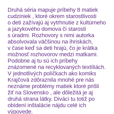
Druhá séria mapuje príbehy 8 matiek
cudziniek , ktoré okrem starostlivosti
o deti zažívajú aj vytrhnutie z kultúrneho
a jazykového domova či starosti
s úradmi. Rozhovory s nimi autorka
absolvovala väčšinou na ihriskách,
v čase keď sa deti hrajú, čo je krátka
možnosť rozhovorov medzi matkami.
Podobne aj tu sú ich príbehy
znázornené na recyklovaných textíliách.
V jednotlivých políčkach ako komiks
Krajčová zdôraznila mnohé pre nás
neznáme problémy matiek ktoré prišli
žiť na Slovensko , ale dôležitá je aj
druhá strana látky. Diváci tu totiž po
obídení inštalácie nájdu celé ich
výpovede.