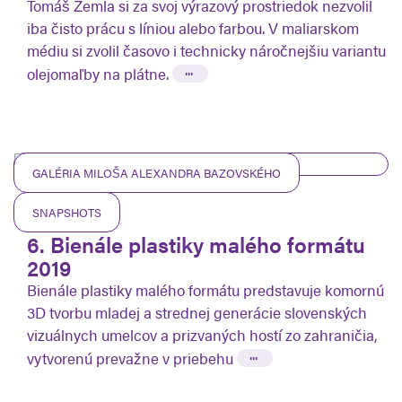
Tomáš Žemla si za svoj výrazový prostriedok nezvolil
iba čisto prácu s líniou alebo farbou. V maliarskom
médiu si zvolil časovo i technicky náročnejšiu variantu
...
olejomaľby na plátne.
GALÉRIA MILOŠA ALEXANDRA BAZOVSKÉHO
SNAPSHOTS
28.03.2020
6. Bienále plastiky malého formátu
2019
Bienále plastiky malého formátu predstavuje komornú
3D tvorbu mladej a strednej generácie slovenských
vizuálnych umelcov a prizvaných hostí zo zahraničia,
...
vytvorenú prevažne v priebehu