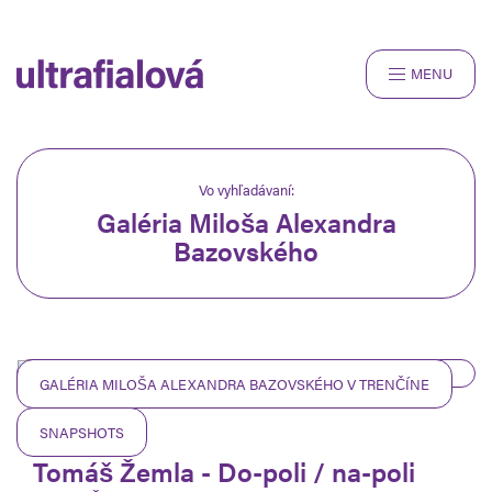
MENU
ROZHOVORY
RECENZIE
ČLÁNKY
Vo vyhľadávaní:
Galéria Miloša Alexandra
SNAPSHOTS
Bazovského
O NÁS
GALÉRIA MILOŠA ALEXANDRA BAZOVSKÉHO V TRENČÍNE
SNAPSHOTS
28.03.2020
Tomáš Žemla - Do-poli / na-poli