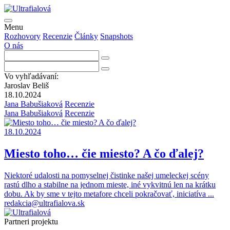
Menu
Rozhovory
Recenzie
Články
Snapshots
O nás
Vo vyhľadávaní:
Jaroslav Beliš
18.10.2024
Jana Babušiaková
Recenzie
Jana Babušiaková
Recenzie
18.10.2024
Miesto toho… čie miesto? A čo ďalej?
Niektoré udalosti na pomyselnej čistinke našej umeleckej scény
rastú dlho a stabilne na jednom mieste, iné vykvitnú len na krátku
dobu. Ak by sme v tejto metafore chceli pokračovať, iniciatíva
...
redakcia@ultrafialova.sk
Partneri projektu