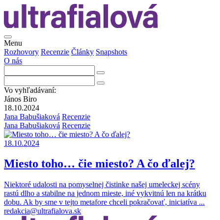
Menu
Rozhovory
Recenzie
Články
Snapshots
O nás
Vo vyhľadávaní:
János Biro
18.10.2024
Jana Babušiaková
Recenzie
Jana Babušiaková
Recenzie
18.10.2024
Miesto toho… čie miesto? A čo ďalej?
Niektoré udalosti na pomyselnej čistinke našej umeleckej scény
rastú dlho a stabilne na jednom mieste, iné vykvitnú len na krátku
dobu. Ak by sme v tejto metafore chceli pokračovať, iniciatíva
...
redakcia@ultrafialova.sk